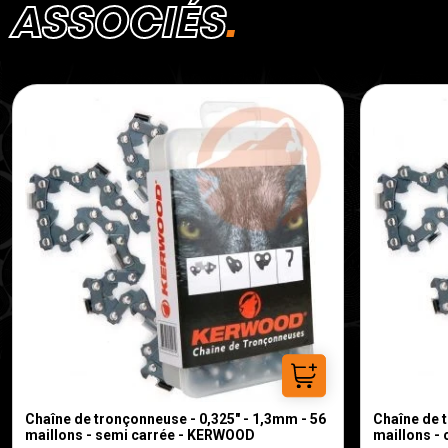
ASSOCIÉS
Ajouter au panier
Chaîne de tronçonneuse - 0,325" - 1,3mm - 56
Chaîne de t
maillons - semi carrée - KERWOOD
maillons -