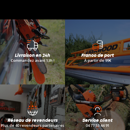
Livraison en 24h
Franco de port
Commandez avant 13h !
À
partir de 99€
Réseau de revendeurs
Service client
Plus de 40 revendeurs partenaires
04 77 53 44 91