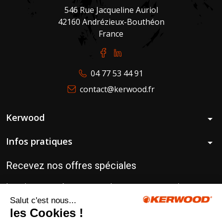
546 Rue Jacqueline Auriol
42160 Andrézieux-Bouthéon
France
04 77 53 44 91
contact@kerwood.fr
Kerwood
arrow_drop_down
Infos pratiques
arrow_drop_down
Recevez nos offres spéciales
Inscrivez-vous à notre newsletter pour recevoir
gratuitement nos conseils d’experts pour un matériel
toujours au top !