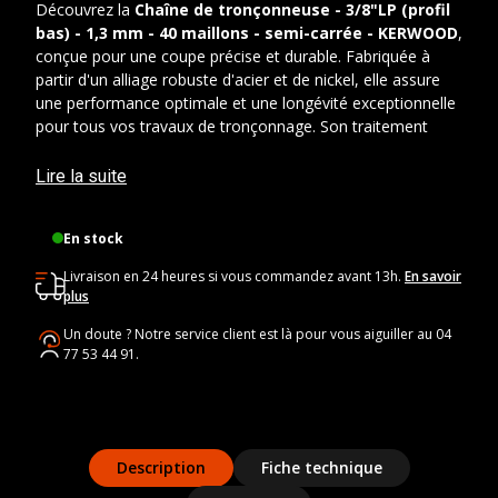
Découvrez la
Chaîne de tronçonneuse - 3/8"LP (profil
bas) - 1,3 mm - 40 maillons - semi-carrée - KERWOOD
,
conçue pour une coupe précise et durable. Fabriquée à
partir d'un alliage robuste d'acier et de nickel, elle assure
une performance optimale et une longévité exceptionnelle
pour tous vos travaux de tronçonnage. Son traitement
spécial par grenaillage renforce sa tension et solidité,
tandis que le chromage industriel garantit un tranchant
Lire la suite
durable, même lors d'utilisations intensives. Cette chaîne
de qualité supérieure vous est proposée à un tarif
En stock
accessible, vous permettant d'équiper votre tronçonneuse
sans compromis sur la fiabilité et la performance.
Livraison en 24 heures si vous commandez avant 13h.
En savoir
plus
Caractéristiques techniques
Un doute ? Notre service client est là pour vous aiguiller au 04
77 53 44 91.
Marque
:
KERWOOD
Référence
:
61040
Nombre de maillons
: 40
Pas de chaîne
: 3/8"LP (profil bas)
Jauge
: 1,3 mm (0,050")
Description
Fiche technique
Profil
: Semi-carrée