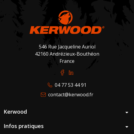
546 Rue Jacqueline Auriol
42160 Andrézieux-Bouthéon
France
04 77 53 44 91
contact@kerwood.fr
Kerwood
arrow_drop_down
Infos pratiques
arrow_drop_down