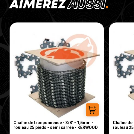
AIMEREZ
AUSSI
Ajouter au panier
Chaîne de tronçonneuse - 3/8" - 1,5mm -
Chaîne de 
rouleau 25 pieds - semi carrée - KERWOOD
rouleau 25