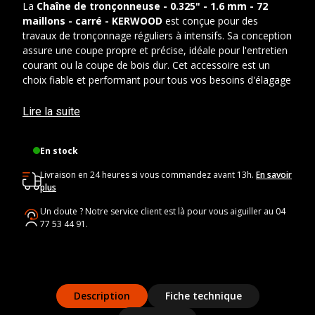
La
Chaîne de tronçonneuse - 0.325" - 1.6 mm - 72
maillons - carré - KERWOOD
est conçue pour des
travaux de tronçonnage réguliers à intensifs. Sa conception
assure une coupe propre et précise, idéale pour l'entretien
courant ou la coupe de bois dur. Cet accessoire est un
choix fiable et performant pour tous vos besoins d'élagage
et de bricolage. Investir dans cette chaîne de qualité ne
grèvera pas votre portefeuille, offrant une solution durable
Lire la suite
pour tous les utilisateurs. Son prix attractif la rend
accessible pour une utilisation intensive, sans compromis
En stock
sur la performance. Cet équipement représente un
excellent investissement pour les amateurs de bricolage ou
Livraison en 24 heures si vous commandez avant 13h.
En savoir
les professionnels.
plus
Un doute ? Notre service client est là pour vous aiguiller au 04
Caractéristiques techniques :
77 53 44 91.
Pas
: 0,325"
Jauge
: 1,6 mm
Nombre de maillons
: 72
Profil
: carré
Description
Fiche technique
Matériau
: alliage d'acier et de nickel