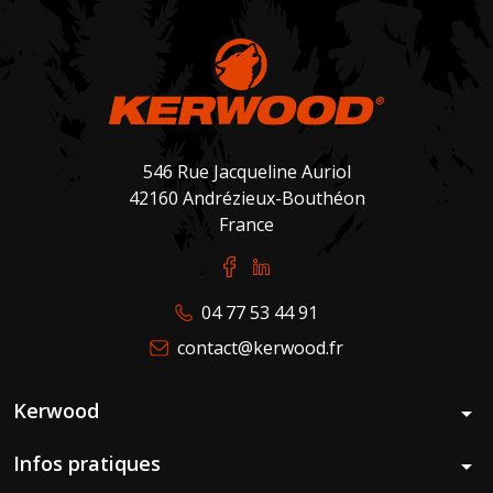
546 Rue Jacqueline Auriol
42160 Andrézieux-Bouthéon
France
04 77 53 44 91
contact@kerwood.fr
Kerwood
arrow_drop_down
Infos pratiques
arrow_drop_down