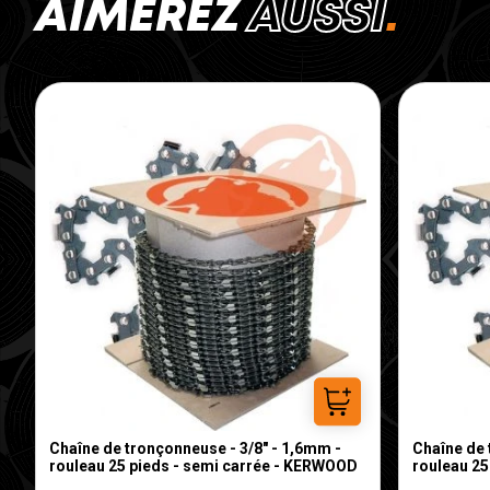
AIMEREZ
AUSSI
Ajouter au panier
Chaîne de tronçonneuse - 3/8" - 1,6mm -
Chaîne de 
rouleau 25 pieds - semi carrée - KERWOOD
rouleau 25