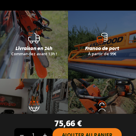
Livraison en 24h
Franco de port
Commandez avant 13h !
À
partir de 99€
Réseau de revendeurs
Service client
75,66 €
Plus de 40 revendeurs partenaires
04 77 53 44 91
AJOUTER AU PANIER

