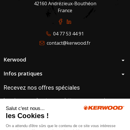
42160 Andrézieux-Bouthéon
France
04 77 53 44 91
contact@kerwood.fr
Kerwood
arrow_drop_down
Infos pratiques
arrow_drop_down
Recevez nos offres spéciales
Inscrivez-vous à notre newsletter pour recevoir
gratuitement nos conseils d’experts pour un matériel
toujours au top !