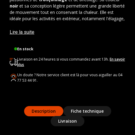
noir
et sa conception légère permettent une grande liberté
de mouvement tout en conservant la chaleur. Elle est
idéale pour les activités en extérieur, notamment l'élagage,
et saura vous protéger efficacement des intempéries
légères. Cette veste est proposée à un prix accessible,
Lire la suite
garantissant un équipement de qualité pour vos activités.
En stock
Caractéristiques techniques
Livraison en 24 heures si vous commandez avant 13h.
En savoir
Couleur :
noir
plus
Taille :
M
Un doute ? Notre service client est là pour vous aiguiller au 04
Type :
Veste Polaire
77 53 44 91.
Marque :
KERWOOD
Description
Fiche technique
Livraison