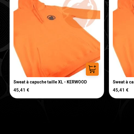
Ajouter au panier
Sweat à capuche taille XL - KERWOOD
Sweat à c
45,41 €
45,41 €