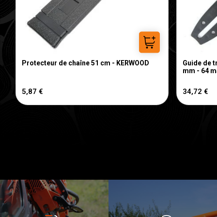
Ajouter au panier
Protecteur de chaîne 51 cm - KERWOOD
Guide de t
mm - 64 m
5,87 €
34,72 €