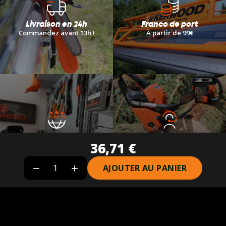
Livraison en 24h
Franco de port
Commandez avant 13h !
À
partir de 99€
Réseau de revendeurs
Service client
36,71 €
Plus de 40 revendeurs partenaires
04 77 53 44 91
AJOUTER AU PANIER

