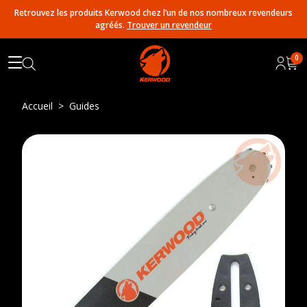
Retrouvez les produits Kerwood chez l’un de nos nombreux revendeurs
agréés.
Trouver un revendeur
0
Accueil
Guides