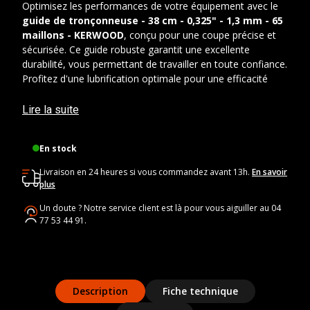
Optimisez les performances de votre équipement avec le
guide de tronçonneuse - 38 cm - 0,325" - 1,3 mm - 65
maillons - KERWOOD
, conçu pour une coupe précise et
sécurisée. Ce guide robuste garantit une excellente
durabilité, vous permettant de travailler en toute confiance.
Profitez d'une lubrification optimale pour une efficacité
accrue à chaque utilisation. Nos produits sont accessibles
et vous offrent une performance fiable pour tous vos
Lire la suite
travaux d'élagage et de bricolage.
En stock
Caractéristiques techniques
Livraison en 24 heures si vous commandez avant 13h.
En savoir
Longueur du guide
: 38 cm
plus
Pas de chaîne
: 0,325"
Un doute ? Notre service client est là pour vous aiguiller au 04
Épaisseur de jauge
: 1,3 mm
77 53 44 91.
Nombre de maillons
: 65
Référence KERWOOD
: 15C2KLWB / 15B0-TL-UH
Description
Fiche technique