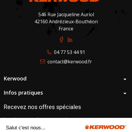
546 Rue Jacqueline Auriol
42160 Andrézieux-Bouthéon
France
04 77 53 44 91
contact@kerwood.fr
Kerwood
arrow_drop_down
Infos pratiques
arrow_drop_down
Recevez nos offres spéciales
Inscrivez-vous à notre newsletter pour recevoir
gratuitement nos conseils d’experts pour un matériel