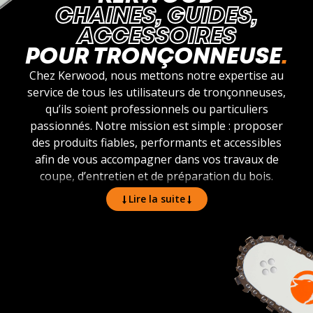
CHAINES, GUIDES,
ACCESSOIRES
POUR TRONÇONNEUSE
Chez Kerwood, nous mettons notre expertise au
service de tous les utilisateurs de tronçonneuses,
qu’ils soient professionnels ou particuliers
passionnés. Notre mission est simple : proposer
des produits fiables, performants et accessibles
afin de vous accompagner dans vos travaux de
coupe, d’entretien et de préparation du bois.
Lire la suite
Notre marque s’appuie sur une large gamme
spécialement pensée pour répondre à vos besoins :
chaînes, guides, accessoires et pièces détachées.
Chaque produit Kerwood est conçu pour offrir
robustesse, sécurité et confort d’utilisation. Nous
savons que votre matériel doit être efficace en
toutes circonstances, c’est pourquoi nous