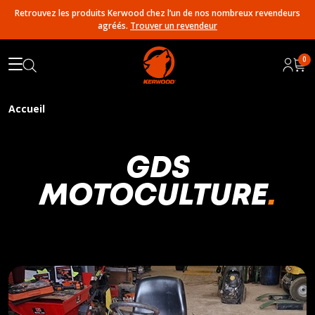
Retrouvez les produits Kerwood chez l’un de nos nombreux revendeurs
agréés.
Trouver un revendeur
0
Accueil
GDS
MOTOCULTURE