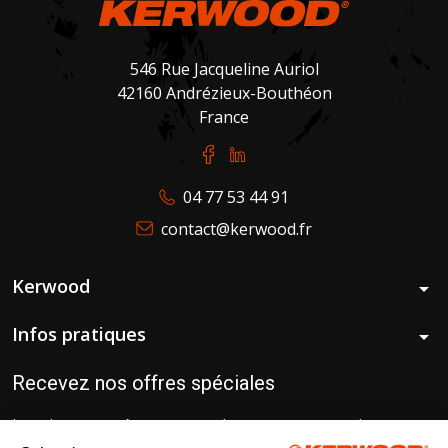
546 Rue Jacqueline Auriol
42160 Andrézieux-Bouthéon
France
04 77 53 44 91
contact@kerwood.fr
Kerwood
arrow_drop_down
Infos pratiques
arrow_drop_down
Recevez nos offres spéciales
Inscrivez-vous à notre newsletter pour recevoir