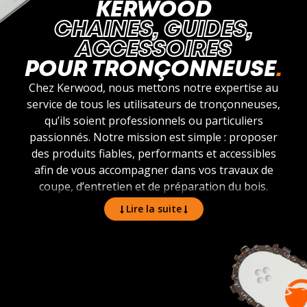
KERWOOD
CHAINES, GUIDES,
ACCESSOIRES
POUR TRONÇONNEUSE
Chez Kerwood, nous mettons notre expertise au
service de tous les utilisateurs de tronçonneuses,
qu’ils soient professionnels ou particuliers
passionnés. Notre mission est simple : proposer
des produits fiables, performants et accessibles
afin de vous accompagner dans vos travaux de
coupe, d’entretien et de préparation du bois.
Lire la suite
Notre marque s’appuie sur une large gamme
spécialement pensée pour répondre à vos besoins :
chaînes, guides, accessoires et pièces détachées.
Chaque produit Kerwood est conçu pour offrir
robustesse, sécurité et confort d’utilisation. Nous
savons que votre matériel doit être efficace en