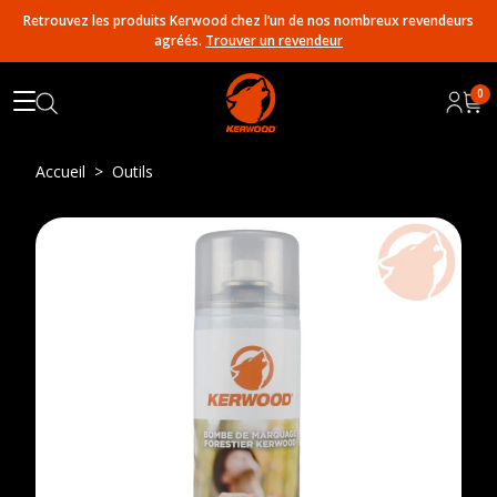
Retrouvez les produits Kerwood chez l’un de nos nombreux revendeurs
agréés.
Trouver un revendeur
0
Accueil
Outils