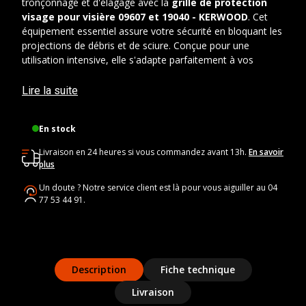
tronçonnage et d'élagage avec la
grille de protection
visage pour visière 09607 et 19040 - KERWOOD
. Cet
équipement essentiel assure votre sécurité en bloquant les
projections de débris et de sciure. Conçue pour une
utilisation intensive, elle s'adapte parfaitement à vos
besoins de bricolage. Cet accessoire est disponible à un
prix juste, vous garantissant un investissement judicieux
Lire la suite
pour votre équipement de sécurité.
En stock
Caractéristiques techniques :
Livraison en 24 heures si vous commandez avant 13h.
En savoir
Largeur :
210 mm
plus
Longueur :
380 mm
Un doute ? Notre service client est là pour vous aiguiller au 04
Épaisseur :
28 mm
77 53 44 91.
Description
Fiche technique
Livraison