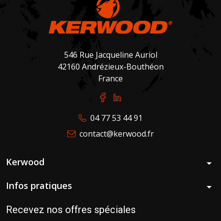
546 Rue Jacqueline Auriol
42160 Andrézieux-Bouthéon
France
04 77 53 44 91
contact@kerwood.fr
Kerwood
arrow_drop_down
Infos pratiques
arrow_drop_down
Recevez nos offres spéciales