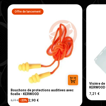
Offre de lancement
Visière de
Ajouter au panier
KERWOOD
Bouchons de protections auditives avec
7,21 €
ficelle - KERWOOD
2,90 €
3,77 €
-23%