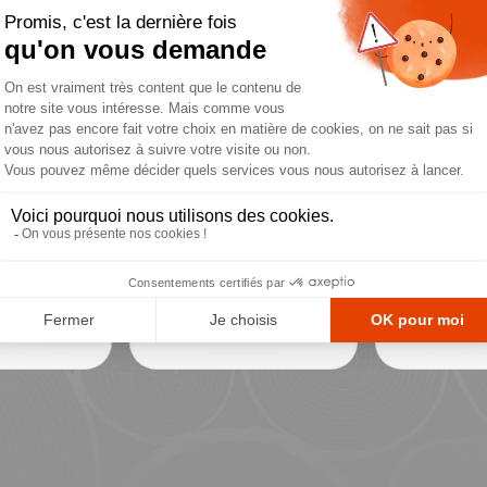
Ajouter au panier
Ajouter au panier
Goodies
Goodies
 taille
Mug blanc durable
Planche 
 KERWOOD
- KERWOOD
découper 
KERWOO
15,17 €
20,70 €