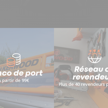
Réseau 
nco de port
revendeu
À
partir de 99€
Plus de 40 revendeurs 