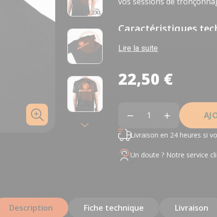
vos sessions de tronçonna
Caractéristiques te
Taille :
XXL
Lire la suite
22,50 €
En stock
AJ


Livraison en 24 heures si
Un doute ? Notre service cli
Description
Fiche technique
Livraison