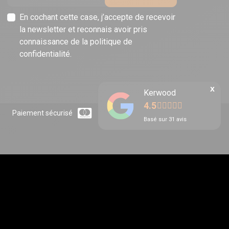
En cochant cette case, j’accepte de recevoir
la newsletter et reconnais avoir pris
connaissance de la politique de
confidentialité.
x
Kerwood
4.5
Paiement sécurisé
Basé sur
31
avis