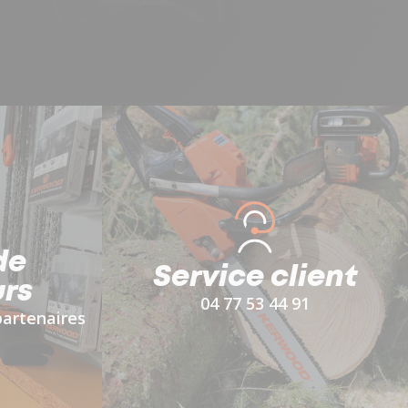
de
Service client
rs
04 77 53 44 91
partenaires