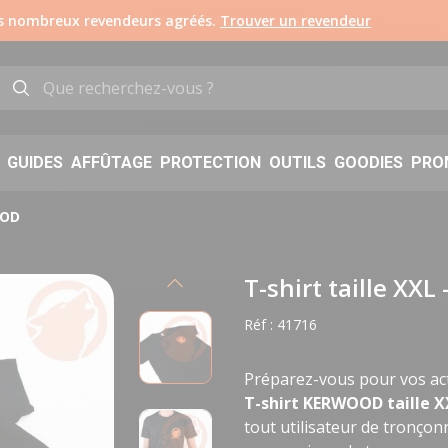
os nombreux revendeurs agréés.
Trouver un revendeur
GUIDES
AFFÛTAGE
PROTECTION
OUTILS
GOODIES
PRO
OOD
T-shirt taille XX
Réf :
41716
Préparez-vous pour vos act
T-shirt KERWOOD taille X
tout utilisateur de tronçonn