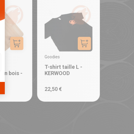
Ajouter au panier
Ajouter au panier
Goodies
à
T-shirt taille L -
en bois -
KERWOOD
D
22,50 €