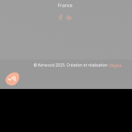
France
Ekypia
© Kerwood 2025. Création et réalisation :