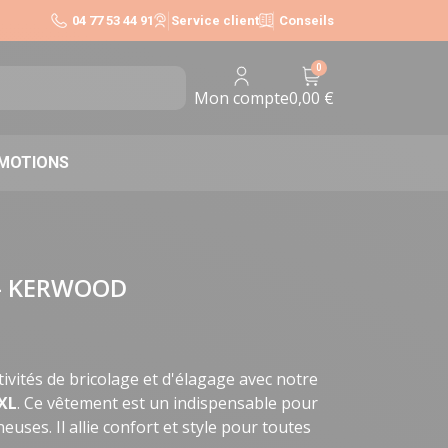
04 77 53 44 91
Service client
Conseils
0
0,00 €
Mon compte
MOTIONS
L - KERWOOD
ivités de bricolage et d'élagage avec notre
XL
. Ce vêtement est un indispensable pour
euses. Il allie confort et style pour toutes