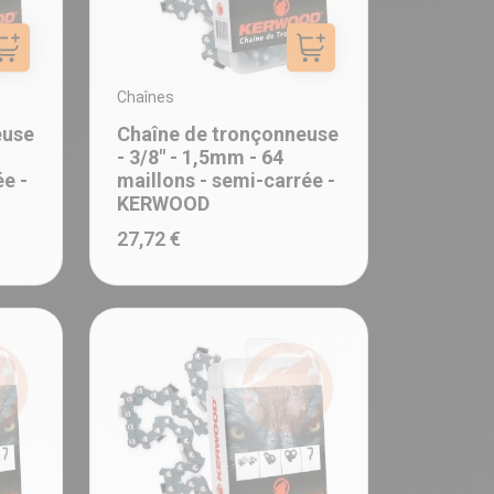
Ajouter au panier
Ajouter au panier
Chaînes
euse
Chaîne de tronçonneuse
- 3/8" - 1,5mm - 64
ée -
maillons - semi-carrée -
KERWOOD
27,72 €