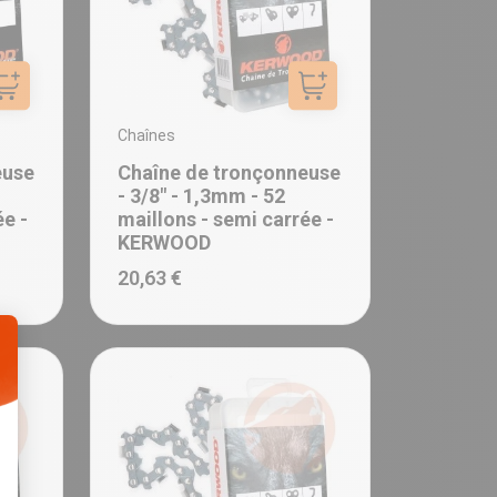
Ajouter au panier
Ajouter au panier
Chaînes
euse
Chaîne de tronçonneuse
- 3/8" - 1,3mm - 52
ée -
maillons - semi carrée -
KERWOOD
20,63 €