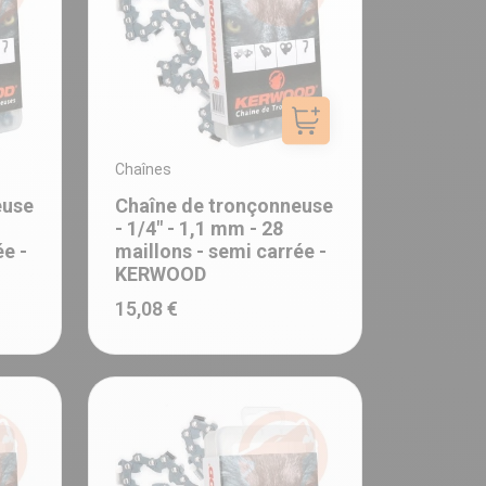
Ajouter au panier
Chaînes
euse
Chaîne de tronçonneuse
- 1/4" - 1,1 mm - 28
ée -
maillons - semi carrée -
KERWOOD
15,08 €