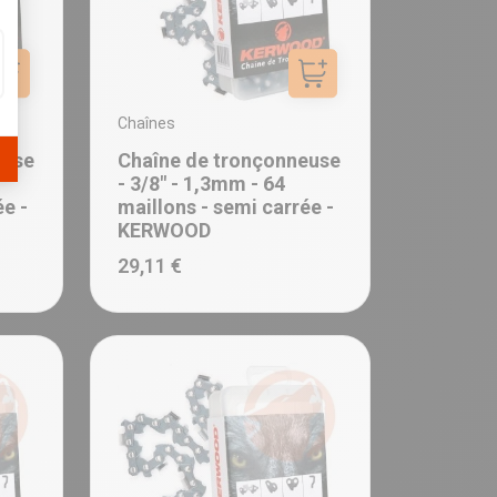
Ajouter au panier
Ajouter au panier
Chaînes
euse
Chaîne de tronçonneuse
- 3/8" - 1,3mm - 64
ée -
maillons - semi carrée -
KERWOOD
29,11 €