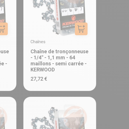
Ajouter au panier
Ajouter au panier
Chaînes
euse
Chaîne de tronçonneuse
- 1/4" - 1,1 mm - 64
ée -
maillons - semi carrée -
KERWOOD
27,72 €