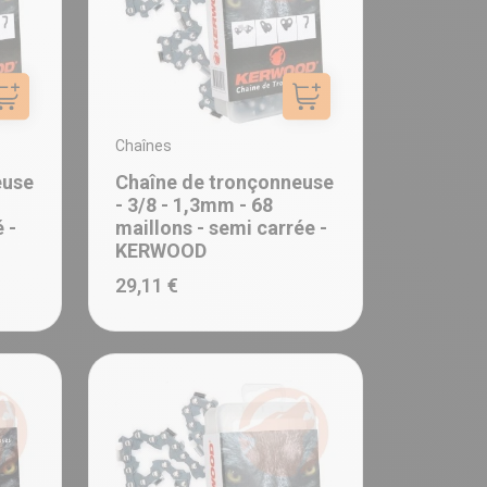
Ajouter au panier
Ajouter au panier
Chaînes
euse
Chaîne de tronçonneuse
- 3/8 - 1,3mm - 68
 -
maillons - semi carrée -
KERWOOD
29,11 €