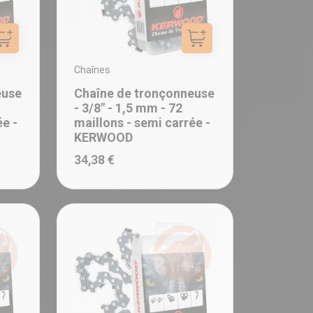
Ajouter au panier
Ajouter au panier
Chaînes
euse
Chaîne de tronçonneuse
- 3/8" - 1,5 mm - 72
ée -
maillons - semi carrée -
KERWOOD
34,38 €