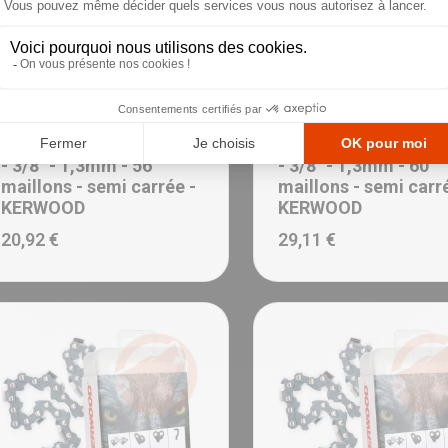
Ajouter au panier
Chaînes
Chaînes
Chaîne de tronçonneuse
Chaîne de tronçonn
- 3/8" - 1,3mm - 56
- 3/8" - 1,3mm - 60
maillons - semi carrée -
maillons - semi carr
KERWOOD
KERWOOD
20,92 €
29,11 €